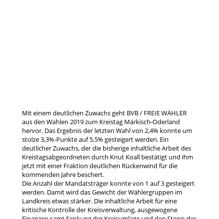
Mit einem deutlichen Zuwachs geht BVB / FREIE WÄHLER
aus den Wahlen 2019 zum Kreistag Märkisch-Oderland
hervor. Das Ergebnis der letzten Wahl von 2,4% konnte um
stolze 3,3%-Punkte auf 5,5% gesteigert werden. Ein
deutlicher Zuwachs, der die bisherige inhaltliche Arbeit des
Kreistagsabgeordneten durch Knut Koall bestätigt und ihm
jetzt mit einer Fraktion deutlichen Rückenwind für die
kommenden Jahre beschert.
Die Anzahl der Mandatsträger konnte von 1 auf 3 gesteigert
werden. Damit wird das Gewicht der Wählergruppen im
Landkreis etwas stärker. Die inhaltliche Arbeit für eine
kritische Kontrolle der Kreisverwaltung, ausgewogene
Finanzen samt Senkung der Kreisumlage und den Stopp des