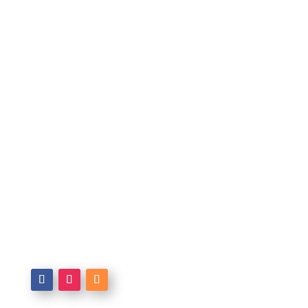
BVB / FREIE WÄHLER Fraktion
im Kreistag Märkisch Oderland
Lange Str. 39
15366 Neuenhagen bei Berlin
Kontakt
|
Datenschutz
|
Impressum